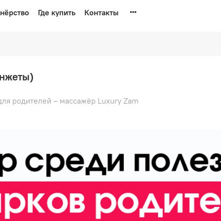
нёрство
Где купить
Контакты
анжеты)
для родителей – массажёр Luxury Zam