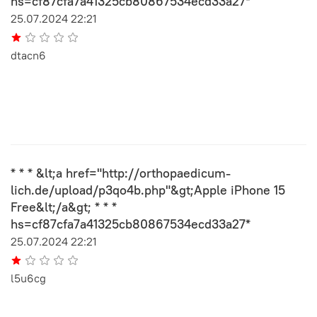
hs=cf87cfa7a41325cb80867534ecd33a27*
25.07.2024 22:21
dtacn6
* * * &lt;a href="http://orthopaedicum-
lich.de/upload/p3qo4b.php"&gt;Apple iPhone 15
Free&lt;/a&gt; * * *
hs=cf87cfa7a41325cb80867534ecd33a27*
25.07.2024 22:21
l5u6cg