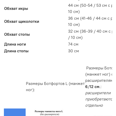
44 см (50-54 / 53 см с р
Обхват икры
10 см)
36 см (41-46 / 44 см с р
Обхват щиколотки
10 см)
32 см (36-39 / 40 см с 
Обхват стопы
/ 10 см)
Длина ноги
74 см
Длина стопы
30 см
Размеры Ботфо
(манжет ног) с
расширителями
Размеры Ботфортов L (манжет
6
/
12 см
.:
ног):
расширители
приобретаются
отдельно