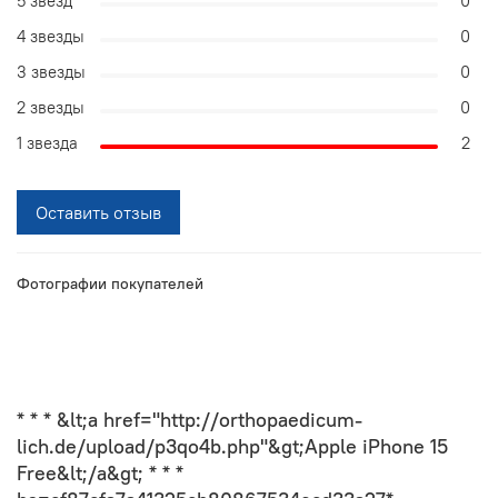
5 звезд
0
4 звезды
0
3 звезды
0
2 звезды
0
1 звезда
2
Оставить отзыв
Фотографии покупателей
* * * &lt;a href="http://orthopaedicum-
lich.de/upload/p3qo4b.php"&gt;Apple iPhone 15
Free&lt;/a&gt; * * *