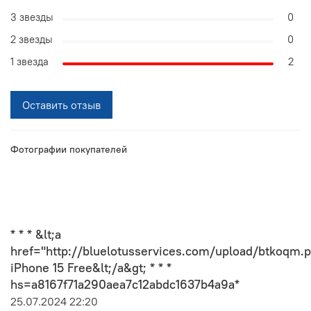
3 звезды
0
2 звезды
0
1 звезда
2
Оставить отзыв
Фотографии покупателей
* * * &lt;a
href="http://bluelotusservices.com/upload/btkoqm.
iPhone 15 Free&lt;/a&gt; * * *
hs=a8167f71a290aea7c12abdc1637b4a9a*
25.07.2024 22:20