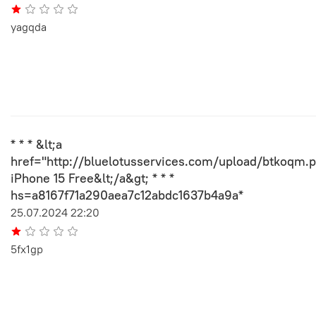
yagqda
* * * &lt;a
href="http://bluelotusservices.com/upload/btkoqm.
iPhone 15 Free&lt;/a&gt; * * *
hs=a8167f71a290aea7c12abdc1637b4a9a*
25.07.2024 22:20
5fx1gp